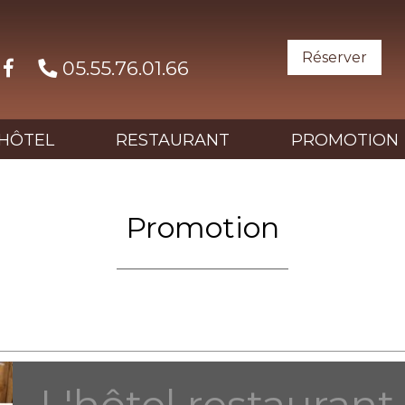
Réserver
05.55.76.01.66
HÔTEL
RESTAURANT
PROMOTION
Promotion
L'hôtel restauran