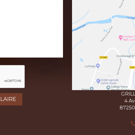
GRIL
4 A
87250